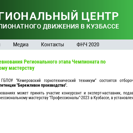
ы
Медиа
Контакты
ФНЧ 2020
внования Регионального этапа Чемпионата по
ому мастерству
БПОУ "Кемеровский горнотехнический техникум" состоятся отборо
петенции "Бережливое производство".
ованиях может принять участие конкурсант и эксперт-наставник, пода
фессиональному мастерству "Профессионалы"-2023 в Кузбассе, в установл