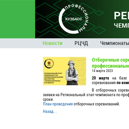
Новости
РЦЧД
Чемпионат
Отборочные соре
профессиональн
14 марта 2023
20 марта
на базе Г
соревнования
по ком
В отборочных соревн
заявки на Региональный этап чемпионата по про
сроки.
План проведения
отборочных соревнований.
Назад...