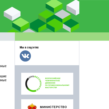
Мы в соцсетях
чные
вшие
енные